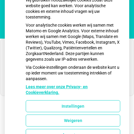
Wij gebruiken noodzakelijke cookies zodat deze
patiëntenomgeving
website goed kan werken. Voor analytische
Medisch
cookies en externe inhoud vragen wij uw
Centrum
toestemming.
Ubachsberg
Voor analytische cookies werken wij samen met
Matomo en Google Analytics. Voor externe inhoud
werken wij samen met Google (Maps, Translate en
Reviews), YouTube, Vimeo, Facebook, Instagram, X
(Twitter), Qualizorg, Patiëntenvertellen en
ZorgkaartNederland. Deze partijen kunnen
gegevens zoals uw IP-adres verwerken.
U heeft geen toestemming gegeven voor
Via Cookie-instellingen onderaan de website kunt u
externe inhoud
die nodig is om dit te zien.
op ieder moment uw toestemming intrekken of
aanpassen.
Cookie-instellingen wijzigen
Lees meer over onze Privacy- en
Cookieverklaring.
Instellingen
Uw Zorg Online
|
Beheer
Weigeren
Privacy verklaring
|
Cookie-instellingen
|
Voorwaarden