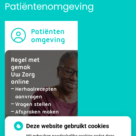
Patiëntenomgeving
Patiënten
omgeving
Regel met
gemak
Uw Zorg
online
Herhaalrecepten
aanvragen
Vragen stellen
Afspraken maken
Dossier bekijken
Deze website gebruikt cookies
op
Registeren