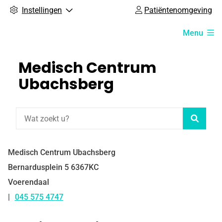
Instellingen
Patiëntenomgeving
Hoofdmenu
Menu
Medisch Centrum
Ubachsberg
Zoeke
Medisch Centrum Ubachsberg
Bernardusplein
5
6367KC
Voerendaal
045 575 4747
Tel: