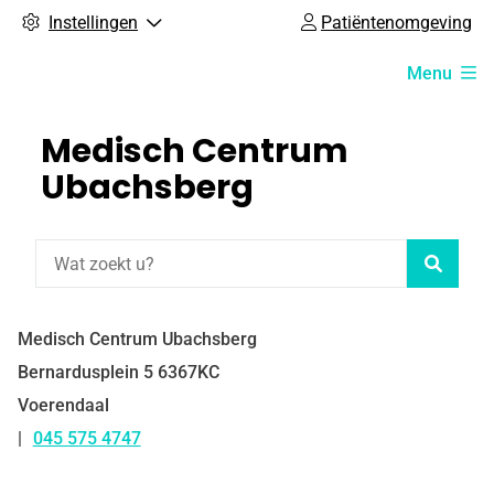
Instellingen
Patiëntenomgeving
Hoofdmenu
Menu
Medisch Centrum
Ubachsberg
Zoeke
Medisch Centrum Ubachsberg
Bernardusplein
5
6367KC
Voerendaal
045 575 4747
Tel: