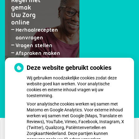
gemak
Uw Zorg
online
Herhaalrecepten
aanvragen
Vragen stellen
Afspraken maken
Dossier bekijken
Deze website gebruikt cookies
op
Registeren
Wij gebruiken noodzakelijke cookies zodat deze
patiëntenomgeving
website goed kan werken. Voor analytische
Medisch
cookies en externe inhoud vragen wij uw
Centrum
toestemming.
Ubachsberg
Voor analytische cookies werken wij samen met
Matomo en Google Analytics. Voor externe inhoud
werken wij samen met Google (Maps, Translate en
Reviews), YouTube, Vimeo, Facebook, Instagram, X
(Twitter), Qualizorg, Patiëntenvertellen en
ZorgkaartNederland. Deze partijen kunnen