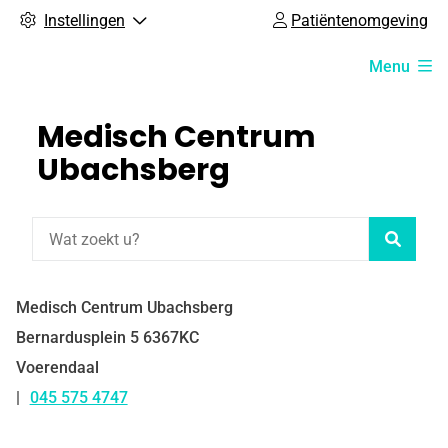
Instellingen
Patiëntenomgeving
Hoofdmenu
Menu
Medisch Centrum
Ubachsberg
Zoeke
Medisch Centrum Ubachsberg
Bernardusplein
5
6367KC
Voerendaal
045 575 4747
Tel: