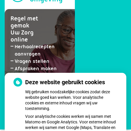
Regel met
gemak
Uw Zorg
online
Herhaalrecepten
aanvragen
Vragen stellen
Afspraken maken
Dossier bekijken
Deze website gebruikt cookies
op
Registeren
Wij gebruiken noodzakelijke cookies zodat deze
patiëntenomgeving
website goed kan werken. Voor analytische
Medisch
cookies en externe inhoud vragen wij uw
Centrum
toestemming.
Ubachsberg
Voor analytische cookies werken wij samen met
Matomo en Google Analytics. Voor externe inhoud
werken wij samen met Google (Maps, Translate en