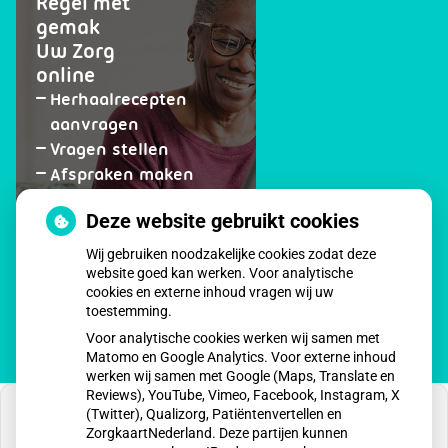
Regel met
gemak
Uw Zorg
online
Herhaalrecepten
aanvragen
Vragen stellen
Afspraken maken
Dossier bekijken
Deze website gebruikt cookies
op
Registeren
Wij gebruiken noodzakelijke cookies zodat deze
patiëntenomgeving
website goed kan werken. Voor analytische
Medisch
cookies en externe inhoud vragen wij uw
Centrum
toestemming.
Ubachsberg
Voor analytische cookies werken wij samen met
Matomo en Google Analytics. Voor externe inhoud
werken wij samen met Google (Maps, Translate en
Reviews), YouTube, Vimeo, Facebook, Instagram, X
(Twitter), Qualizorg, Patiëntenvertellen en
ZorgkaartNederland. Deze partijen kunnen