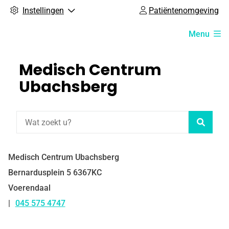
Instellingen
Patiëntenomgeving
Hoofdmenu
Menu
Medisch Centrum
Ubachsberg
Zoeke
Medisch Centrum Ubachsberg
Bernardusplein
5
6367KC
Voerendaal
045 575 4747
Tel: